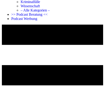
Kriminalfälle
Wissenschaft
– Alle Kategorien –
>> Podcast Beratung <<
Podcast Werbung