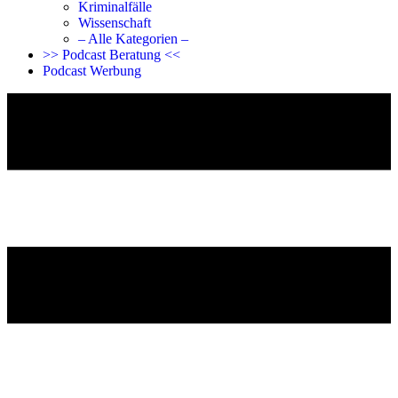
Kriminalfälle
Wissenschaft
– Alle Kategorien –
>> Podcast Beratung <<
Podcast Werbung